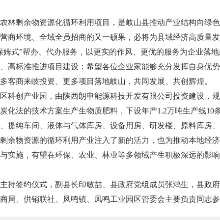
农林剩余物资源化循环利用项目，是岐山县推动产业结构向绿色
营商环境、全域全员招商的又一硕果，必将为县域经济高质量发
保姆式”帮办、代办服务，以更实的作风、更优的服务为企业落
、高标准推进项目建设；希望各位企业家能够充分发挥自身优势
多客商来岐投资、更多项目落地岐山，共同发展、共创辉煌。
区科创产业园，由陕西朗申能源科技开发有限公司投资建设，规划占地
炭化法的技术方案生产生物质肥料，下设年产1.2万吨生产线10
、提纯车间、液体与气体库房、设备用房、研发楼、原料库房、
剩余物资源的循环利用产业注入了新的活力，也为推动本地经济
与实施，有望在环保、农业、林业等多领域产生积极深远的影响
主持签约仪式，副县长印敏喆、县政府党组成员张鸿生，县政府
商局、供销联社、凤鸣镇、凤鸣工业园区管委会主要负责同志参